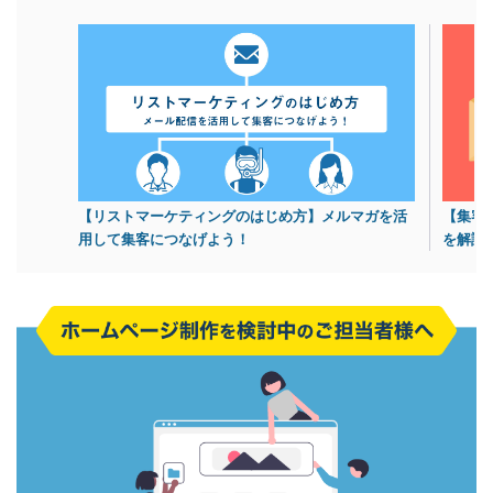
【リストマーケティングのはじめ方】メルマガを活
【集客
用して集客につなげよう！
を解説