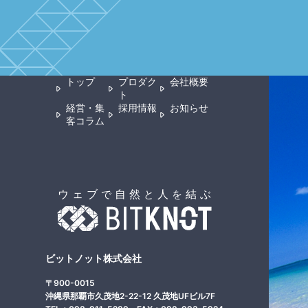
トップ
プロダク
会社概要
ト
経営・集
採用情報
お知らせ
客コラム
ビットノット株式会社
〒900-0015
沖縄県那覇市久茂地2-22-12 久茂地UFビル7F