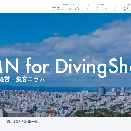
Production
Column
Com
プロダクション
コラム
会社
 for DivingSh
経営・集客コラム
環境保護の記事一覧