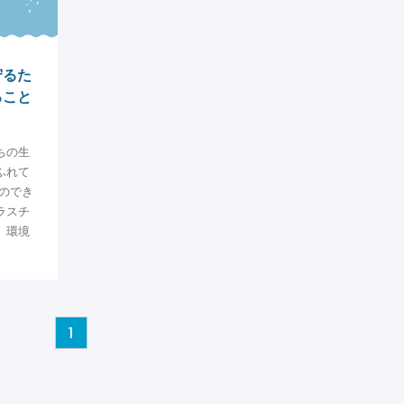
守るた
ること
ちの生
ふれて
のでき
ラスチ
、環境
1