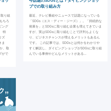
ショッ
今話題のSDGsとは？ダイビングショッ
プでの取り組み方
に取り組
最近、テレビ番組やニュースで話題になっている
もちろ
「SDGs（エス・ディー・ジーズ）」。「持続的な
ビング
発展を」とSDGsに取り組む企業も増えてきていま
 特
すが、実はSDGsに取り組むことで評判もよくな
リズ
り、ビジネスチャンスが増えるメリットもあるん
きま
です。 この記事では、SDGsとは何かをわかりや
か、取
すく解説し、ダイビングショップがSDGsに取り組
プがで
んでいる事例やどんなメリットがある…