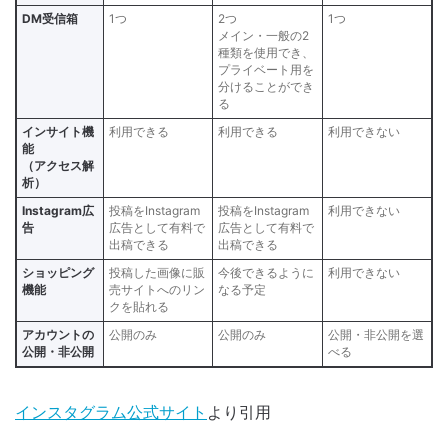
DM受信箱
1つ
2つ
1つ
メイン・一般の2
種類を使用でき、
プライベート用を
分けることができ
る
インサイト機
利用できる
利用できる
利用できない
能
（アクセス解
析）
Instagram広
投稿をInstagram
投稿をInstagram
利用できない
告
広告として有料で
広告として有料で
出稿できる
出稿できる
ショッピング
投稿した画像に販
今後できるように
利用できない
機能
売サイトへのリン
なる予定
クを貼れる
アカウントの
公開のみ
公開のみ
公開・非公開を選
公開・非公開
べる
インスタグラム公式サイト
より引用