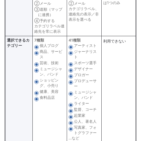
は1つのみ
②メール
②メール
カテゴリラベル、
③道順（マップ
連絡先の表示／非
に連携）
表示を選べる
④予約する
カテゴリラベル連
絡先を常に表示
選択できるカ
7種類
41種類
利用できない
テゴリー
個人ブログ
アーティスト
商品、サービ
ジャーナリス
ス
ト
芸術、技術
スポーツ選手
ミュージシャ
デザイナー
ン、バンド
ブロガー
ショッピン
プロデューサ
グ、小売り
ー
健康、美容
ミュージシャ
食料品店
ン、バンド
ライター
監督、コーチ
起業家
公人、著名人
写真家、フォ
トグラファー
…など