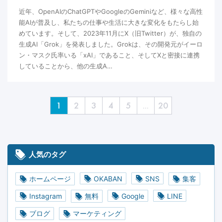
近年、OpenAIのChatGPTやGoogleのGeminiなど、様々な高性
能AIが普及し、私たちの仕事や生活に大きな変化をもたらし始
めています。そして、2023年11月にX（旧Twitter）が、独自の
生成AI「Grok」を発表しました。Grokは、その開発元がイーロ
ン・マスク氏率いる「xAI」であること、そしてXと密接に連携
していることから、他の生成A…
1
2
3
4
5
...
20
人気のタグ
ホームページ
OKABAN
SNS
集客
Instagram
無料
Google
LINE
ブログ
マーケティング