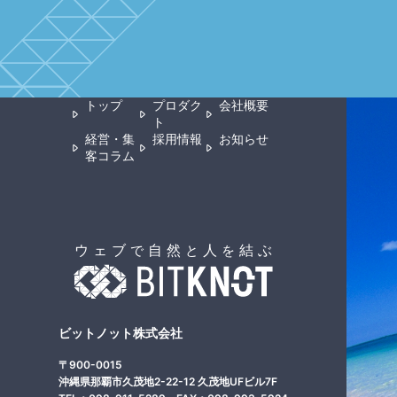
トップ
プロダク
会社概要
ト
経営・集
採用情報
お知らせ
客コラム
ビットノット株式会社
〒900-0015
沖縄県那覇市久茂地2-22-12 久茂地UFビル7F