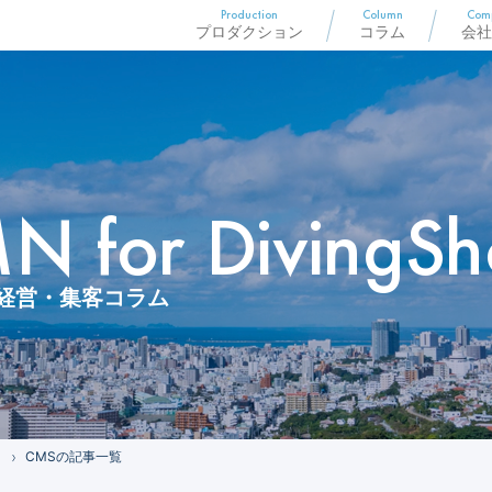
Production
Column
Com
プロダクション
コラム
会社
 for DivingSh
経営・集客コラム
CMSの記事一覧