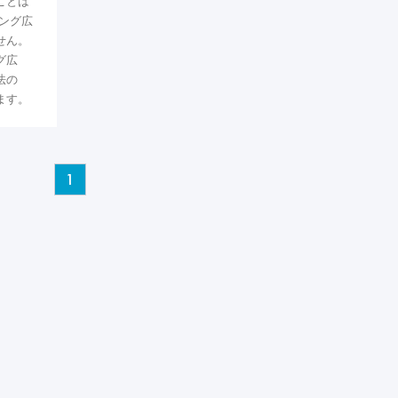
ことは
ング広
せん。
グ広
法の
ます。
1