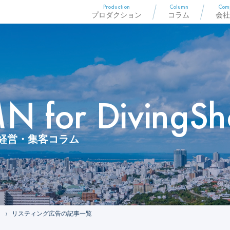
Production
Column
Com
プロダクション
コラム
会社
 for DivingSh
経営・集客コラム
リスティング広告の記事一覧