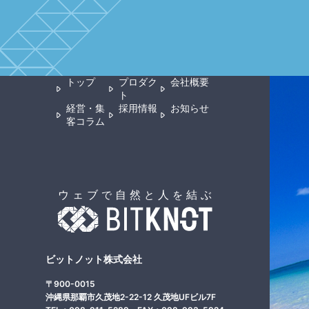
トップ
プロダク
会社概要
ト
経営・集
採用情報
お知らせ
客コラム
ビットノット株式会社
〒900-0015
沖縄県那覇市久茂地2-22-12 久茂地UFビル7F