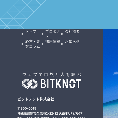
トップ
プロダク
会社概要
ト
経営・集
採用情報
お知らせ
客コラム
ビットノット株式会社
〒900-0015
沖縄県那覇市久茂地2-22-12 久茂地UFビル7F