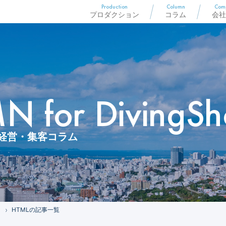
Production
Column
Com
プロダクション
コラム
会社
 for DivingSh
経営・集客コラム
HTMLの記事一覧