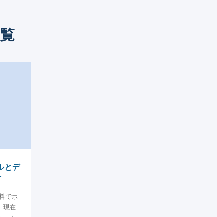
覧
ルとデ
方
料でホ
、現在