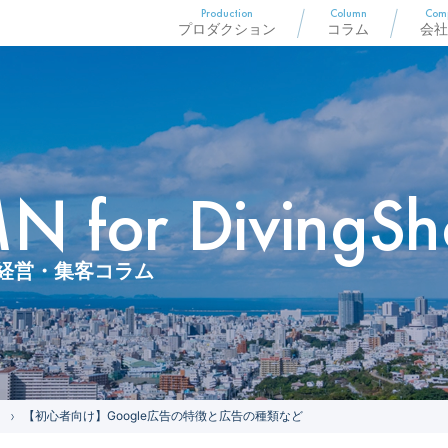
Production
Column
Com
プロダクション
コラム
会社
 for DivingSh
経営・集客コラム
【初心者向け】Google広告の特徴と広告の種類など