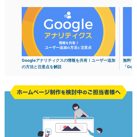
Googleアナリティクスの情報を共有！ユーザー追加
無料で
の方法と注意点を解説
「Goo