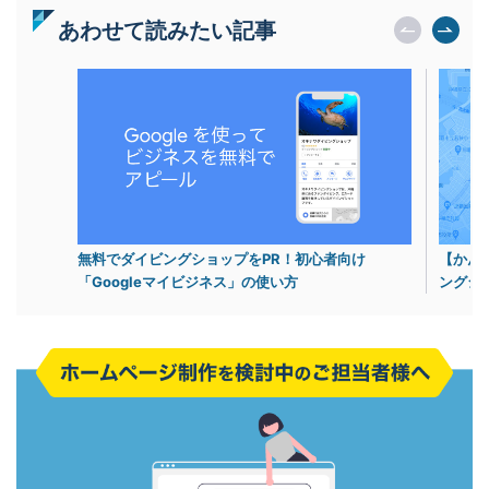
あわせて読みたい記事
無料でダイビングショップをPR！初心者向け
【かんた
「Googleマイビジネス」の使い方
ングシ