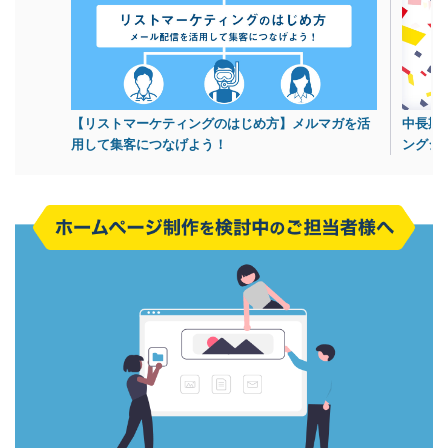
【リストマーケティングのはじめ方】メルマガを活
中長期
用して集客につなげよう！
ングシ