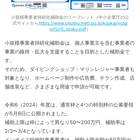
⼩規模事業者持続化補助⾦のリーフレット（中小企業庁の公
式サイトから
https://www.chusho.meti.go.jp/koukai/yosa
n/r5/r5_jizoku.pdf
）
小規模事業者持続化補助金は、個人事業主を含む事業者の
事業の維持・拡大を支援することを目的とした補助金で
す。
そのため、ダイビングショップ・マリンレジャー事業者も
対象となり、ホームページ制作や広告費、チラシ作成、店
舗改装など、さまざまな用途で申請が可能です。
令和6（2024）年度は、通常枠と4つの特別枠の公募要領
が5月8日に公開されました。
補助上限は枠によって異なり50〜200万円、補助率は
2/3〜3/4となっています。
インボイス特例対象事業者は、補助上限金額が50万円の