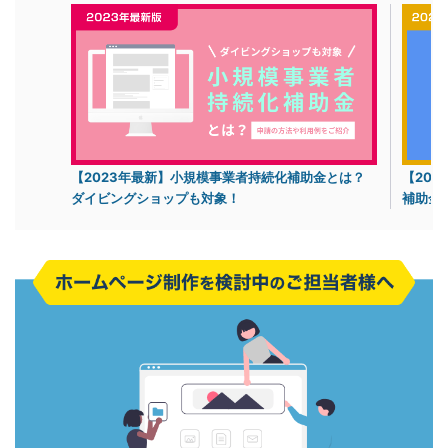
【2023年最新】小規模事業者持続化補助金とは？
【20
ダイビングショップも対象！
補助金