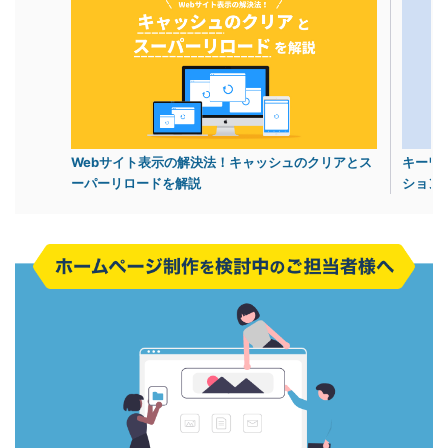
Webサイト表示の解決法！キャッシュのクリアとス
キーワ
ーパーリロードを解説
ション