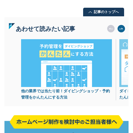
記事のトップへ
あわせて読みたい記事
他の業界では当たり前！ダイビングショップ・予約
ダイビ
管理をかんたんにする方法
たんに！