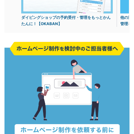
ダイビングショップの予約受付・管理をもっとかん
他の業
たんに！【OKABAN】
管理を