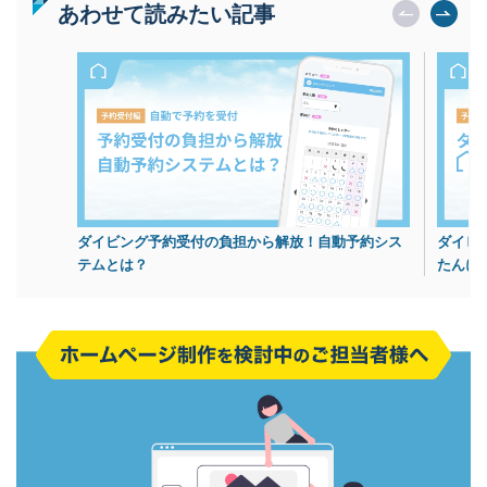
あわせて読みたい記事
ダイビング予約受付の負担から解放！自動予約シス
ダイビ
テムとは？
たんに！