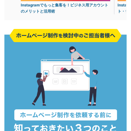
Instagramでもっと集客を！ビジネス用アカウント
Inst
のメリットと活用術
ト・デ