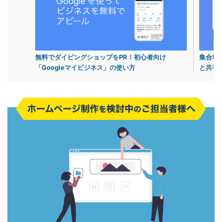
無料でダイビングショップをPR！初心者向け
集合場
「Googleマイビジネス」の使い方
と共有