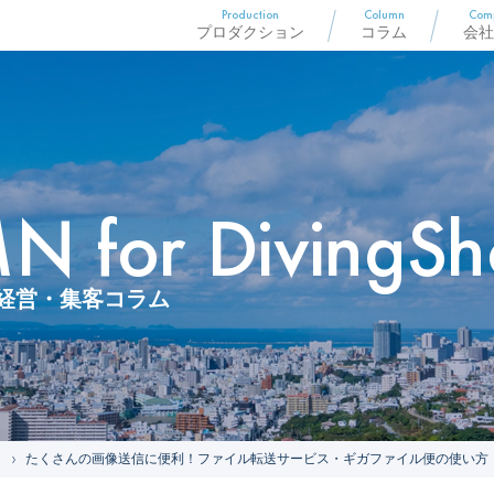
Production
Column
Com
プロダクション
コラム
会社
 for DivingSh
経営・集客コラム
たくさんの画像送信に便利！ファイル転送サービス・ギガファイル便の使い方