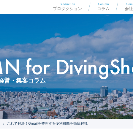
Production
Column
Com
プロダクション
コラム
会社
 for DivingSh
経営・集客コラム
これで解決！Gmailを整理する便利機能を徹底解説