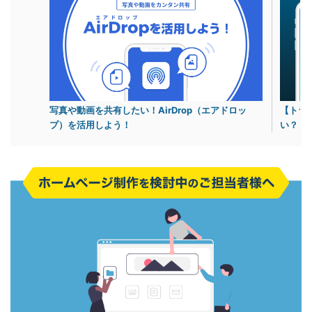
写真や動画を共有したい！AirDrop（エアドロッ
【トラ
プ）を活用しよう！
い？