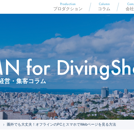
Production
Column
Com
プロダクション
コラム
会社
 for DivingSh
経営・集客コラム
圏外でも大丈夫！オフラインのPCとスマホでWebページを見る方法