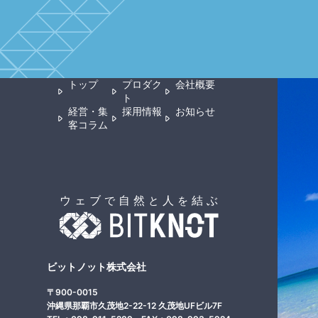
トップ
プロダク
会社概要
ト
経営・集
採用情報
お知らせ
客コラム
ビットノット株式会社
〒900-0015
沖縄県那覇市久茂地2-22-12 久茂地UFビル7F