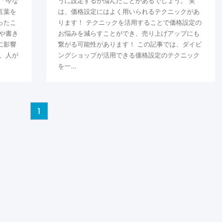
「今な
うに設定するか悩んだことがあるでしょう。 実
言葉を
は、価格設定にはよく用いられるテクニックがあ
ったこ
ります！ テクニックを活用することで価格設定の
や書き
お悩みを減らすことができ、売り上げアップにも
に影響
繋がる可能性があります！ この記事では、ダイビ
、人が
ングショップが活用できる価格設定のテクニック
を一…
1