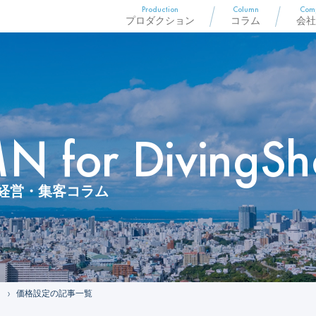
Production
Column
Com
プロダクション
コラム
会社
 for DivingSh
経営・集客コラム
価格設定の記事一覧