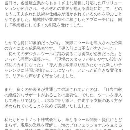
当日は、各登壇企業からもさまざまな業種に対応したITソリュー
ションが紹介され、それぞれの業界が抱える課題に対して、どの
ように工夫された技術や仕組みが活かされているのかを学ぶこと
ができました。地域性や業務特性に根ざしたアプローチには、同
じIT事業者として多くの刺激を受けました。
なかでも特に印象的だったのは、実際にツールを導入された企業
の方々による成果発表です。「導入前には不安が大きかった」
「初めてのデジタルツールに踏み切るには勇気が必要だった」と
いった心理面の葛藤から、「現場のスタッフが使いやすい設計が
成功のカギになった」「導入後は本来取り組みたかった新しいチ
ャレンジに時間が割けるようになった」といった前向きな変化ま
で、リアルな声が多く寄せられました。
また、多くの発表者が共通して強調されていたのは、「IT専門家
の継続的なサポートがあることの重要性」でした。ツールを導入
して終わりではなく、現場に寄り添い、伴走する支援のあり方が
求められていることを改めて実感いたしました。
私たちビットノット株式会社も、単なるツール開発・提供にとど
まらず、現場の業務を理解し、海のプロフェッショナルを支える