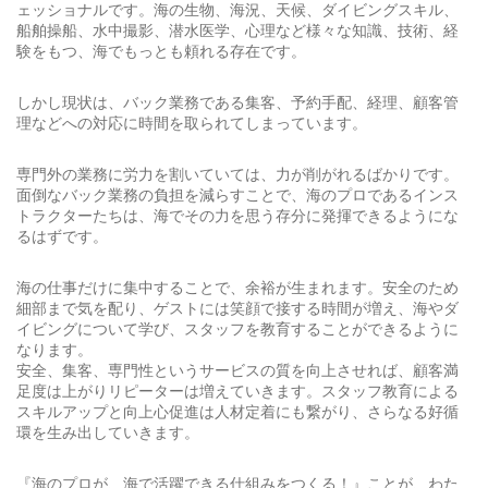
ェッショナルです。海の生物、海況、天候、ダイビングスキル、
船舶操船、水中撮影、潜水医学、心理など様々な知識、技術、経
験をもつ、海でもっとも頼れる存在です。
しかし現状は、バック業務である集客、予約手配、経理、顧客管
理などへの対応に時間を取られてしまっています。
専門外の業務に労力を割いていては、力が削がれるばかりです。
面倒なバック業務の負担を減らすことで、海のプロであるインス
トラクターたちは、海でその力を思う存分に発揮できるようにな
るはずです。
海の仕事だけに集中することで、余裕が生まれます。安全のため
細部まで気を配り、ゲストには笑顔で接する時間が増え、海やダ
イビングについて学び、スタッフを教育することができるように
なります。
安全、集客、専門性というサービスの質を向上させれば、顧客満
足度は上がりリピーターは増えていきます。スタッフ教育による
スキルアップと向上心促進は人材定着にも繋がり、さらなる好循
環を生み出していきます。
『海のプロが、海で活躍できる仕組みをつくる！』ことが、わた