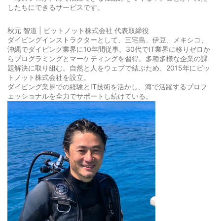
したちにできるサービスです。
秋元 智道 | ビットノット株式会社 代表取締役
ダイビングインストラクターとして、三宅島、伊豆、メキシコ、
沖縄でダイビング業界に10年間従事。30代でIT業界に移りゼロか
らプログラミングとマーケティングを習得。多種多様な企業の課
題解決に取り組む。自然と人をウェブで結ぶため、2015年にビッ
トノット株式会社を設立。
ダイビング業界での経験とIT技術を活かし、海で活躍するプロフ
ェッショナルを全力でサポートし続けている。