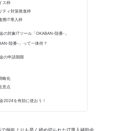
イス枠
リティ対策推進枠
連携IT導入枠
金の対象ITツール「OKABAN-陸番-」
BAN-陸番-」って一体何？
助金の申請期限
簡略化
注意点
助金2024を有効に使おう！
係で例年よりも早く締め切られたIT導入補助金。