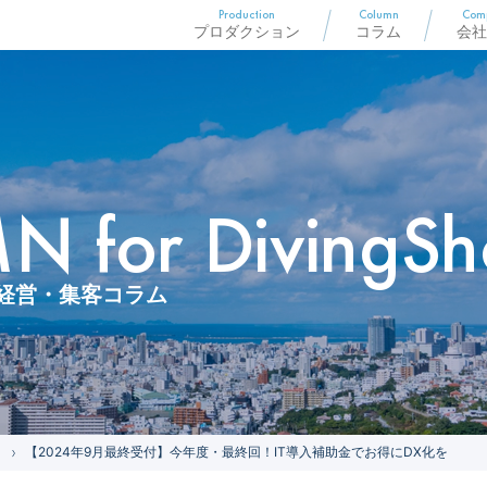
Production
Column
Com
プロダクション
コラム
会社
 for DivingSh
経営・集客コラム
【2024年9月最終受付】今年度・最終回！IT導入補助金でお得にDX化を