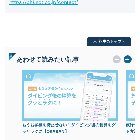
https://bitknot.co.jp/contact/
記事のトップへ
あわせて読みたい記事
もうお客様を待たせない！ダイビング後の精算をグ
旅行予
ッとラクに【OKABAN】
る方法