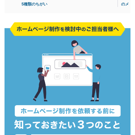
5種類のちがい
のメリ