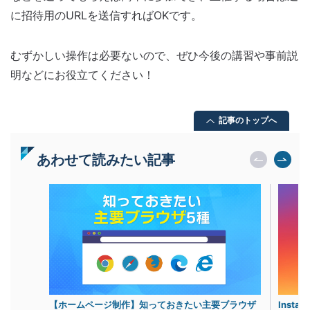
に招待用のURLを送信すればOKです。
むずかしい操作は必要ないので、ぜひ今後の講習や事前説
明などにお役立てください！
記事のトップへ
あわせて読みたい記事
【ホームページ制作】知っておきたい主要ブラウザ
Inst