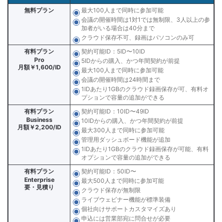
無料プラン
最大100人まで同時に参加可能
会議の開催時間は1対1では無制限、3人以上の参
加者がいる場合は40分まで
クラウド保存不可、録画はパソコンのみ可
有料プラン
契約可能ID：5ID〜10ID
Pro
5IDからの購入、かつ年間契約が前提
月額￥1,600/ID
最大100人まで同時に参加可能
会議の開催時間は24時間まで
1IDあたり1GBのクラウド録画保存が可、有料オ
プションで容量の追加ができる
有料プラン
契約可能ID：10ID〜49ID
Business
10IDからの購入、かつ年間契約が前提
月額￥2,200/ID
最大300人まで同時に参加可能
管理用ダッシュボード機能が追加
1IDあたり1GBのクラウド録画保存が可能、有料
オプションで容量の追加ができる
有料プラン
契約可能ID：50ID〜
Enterprise
最大500人まで同時に参加可能
要・見積り
クラウド保存が無制限
ライブウェビナー機能が標準装備
個社向けサポートカスタマイズあり
申込には営業部宛に問合せが必要