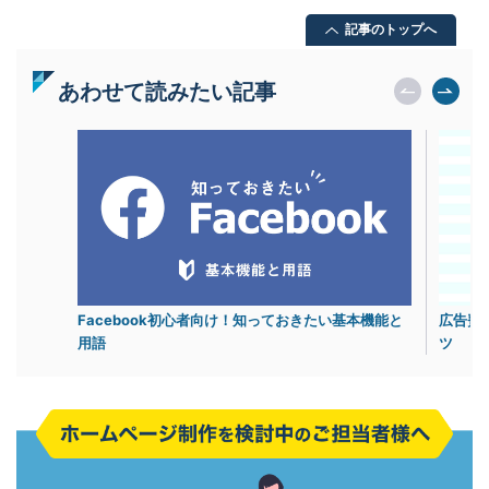
記事のトップへ
あわせて読みたい記事
Facebook初心者向け！知っておきたい基本機能と
広告費
用語
ツ