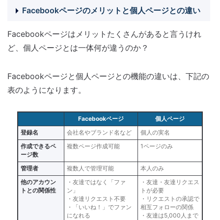
Facebookページのメリットと個人ページとの違い
Facebookページはメリットたくさんがあると言うけれ
ど、個人ページとは一体何が違うのか？
Facebookページと個人ページとの機能の違いは、下記の
表のようになります。
Facebookページ
個人ページ
登録名
会社名やブランド名など
個人の実名
作成できるペ
複数ページ作成可能
1ページのみ
ージ数
管理者
複数人で管理可能
本人のみ
他のアカウン
・友達ではなく「ファ
・友達・友達リクエス
トとの関係性
ン」
トが必要
・友達リクエスト不要
・リクエストの承認で
・「いいね！」でファン
相互フォローの関係
になれる
・友達は5,000人まで